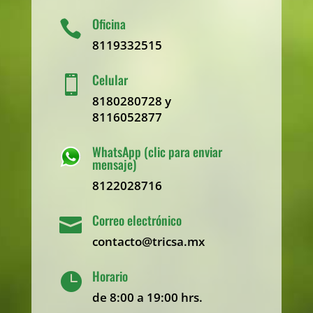
Oficina

8119332515
Celular

8180280728 y
8116052877
WhatsApp (clic para enviar
mensaje)
8122028716
Correo electrónico

contacto@tricsa.mx
Horario

de 8:00 a 19:00 hrs.