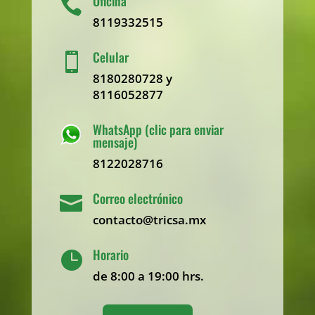
Oficina

8119332515
Celular

8180280728 y
8116052877
WhatsApp (clic para enviar
mensaje)
8122028716
Correo electrónico

contacto@tricsa.mx
Horario

de 8:00 a 19:00 hrs.