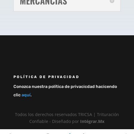
MERCANCÍAS
POLÍTICA DE PRIVACIDAD
Conozca nuestra política de privacicdad hacicendo
clic
aquí
.
Todos los derechos reservados TRICSA | Trituración
Confiable - Diseñado por
Intégrar.Mx