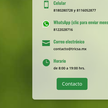
Celular

8180280728 y 8116052877
WhatsApp (clic para enviar mens
8122028716
Correo electrónico

contacto@tricsa.mx
Horario

de 8:00 a 19:00 hrs.
Contacto