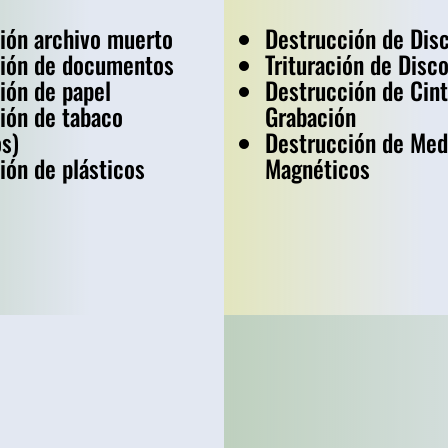
ción archivo muerto
Destrucción de Dis
ción de documentos
Trituración de Disc
ción de papel
Destrucción de Cint
ción de tabaco
Grabación
os)
Destrucción de Med
ción de plásticos
Magnéticos