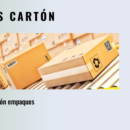
S CARTÓN
tón empaques