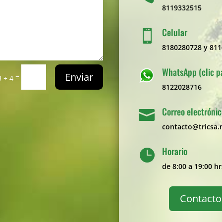
8119332515
Celular

8180280728 y 81
WhatsApp (clic p
Enviar
=
3 + 4
8122028716
Correo electróni

contacto@tricsa
Horario

de 8:00 a 19:00 hr
Contacto