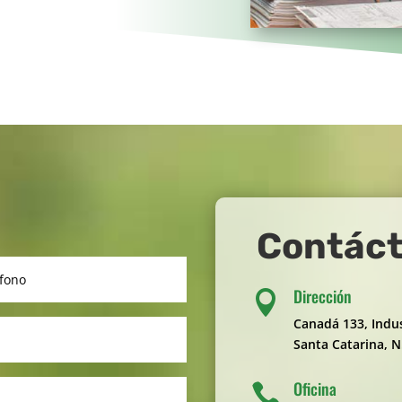
Contác
Dirección

Canadá 133, Indus
Santa Catarina, N
Oficina
