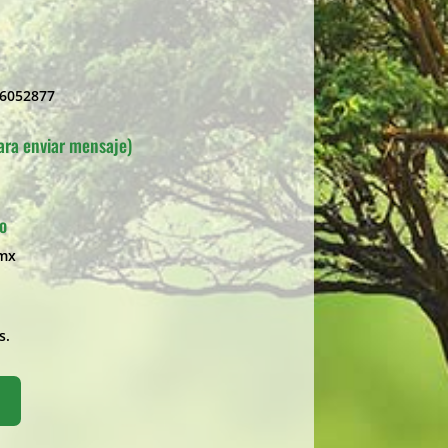
16052877
ara enviar mensaje)
co
.mx
s.